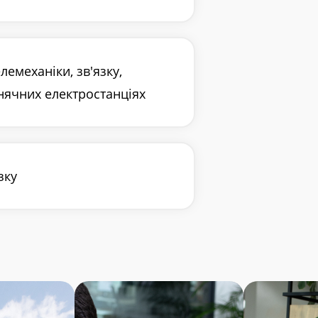
лемеханіки, зв'язку,
нячних електростанціях
зку