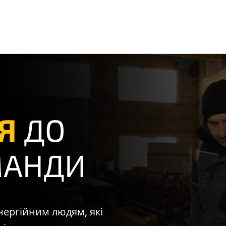
Я
ДО
МАНДИ
нергійним людям, які