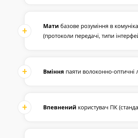
Мати
базове розуміння в комунік
(протоколи передачі, типи інтерфей
Вміння
паяти волоконно-оптичні л
Впевнений
користувач ПК (станда