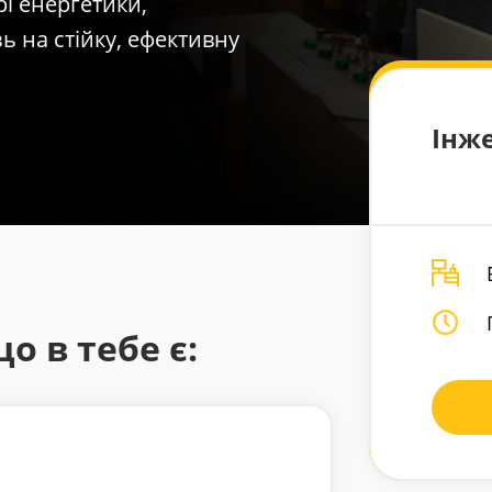
рі енергетики,
 на стійку, ефективну
Інже
о в тебе є: