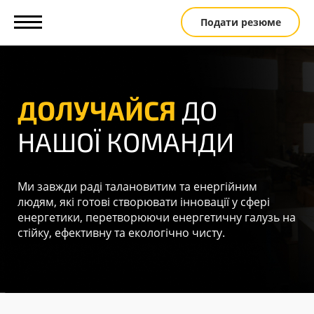
Подати резюме
Головна
Вакансії
ДОЛУЧАЙСЯ
ДО
Етапи
відбору
НАШОЇ КОМАНДИ
Розвиток
Для
студентів
Ми завжди раді талановитим та енергійним
Контакти
людям, які готові створювати інновації у сфері
енергетики, перетворюючи енергетичну галузь на
EN
стійку, ефективну та екологічно чисту.