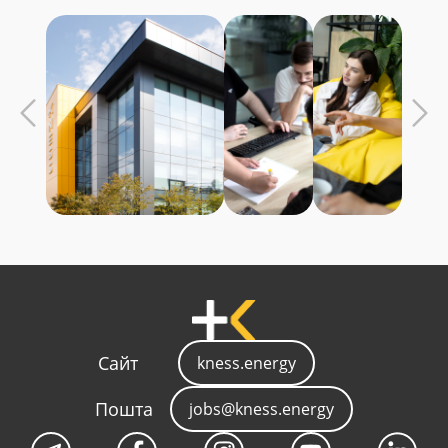
Сайт
kness.energy
Пошта
jobs@kness.energy