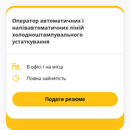
Оператор автоматичних і
напівавтоматичних ліній
холодноштампувального
устаткування
В офісі / на місці
Повна зайнятість
Подати резюме