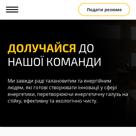
Подати резюме
Головна
Вакансії
ДОЛУЧАЙСЯ
ДО
Етапи
відбору
НАШОЇ КОМАНДИ
Розвиток
Для
студентів
Ми завжди раді талановитим та енергійним
Контакти
людям, які готові створювати інновації у сфері
енергетики, перетворюючи енергетичну галузь на
EN
стійку, ефективну та екологічно чисту.